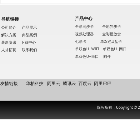
地 址：广东省广州市海珠区阅江中路382
产品中心
展位号：B区9.2馆C42精品展位
导航链接
全彩同步卡
全彩异步卡
公司简介
产品展示
2016年 2月15日 09:00-17:30
视频处理器
全彩播放盒
解决方案
典型案例
七彩卡
单双色U盘卡
最新资讯
下载中心
2016年 2月16日 09:00-17:30
单双色U+WIFI
单双色U+网口
人才招聘
联系我们
单双色U+串口
附件
2016年 2月17日 09:00-17:30
2016年 2月18日 09:00-12:00
友情链接：
华柏科技
阿里云
腾讯云
百度云
阿里巴巴
版权所
版权所有：Copyright © 2