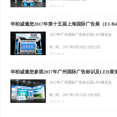
中国·广州琶洲展览馆
2018-02-16
中国进出口商品交易会展馆B区
广东省广州市海珠区阅江中路380号
华柏诚邀您2017年第十五届上海国际广告展（E1-B41
2017年广州国际广告标识及LED展览会
时 间：2017年9月20日-9月22日
2017-09-04
地 点：中国▪上海（上海浦东新国际展览
华柏诚邀您参观2017年广州国际广告标识及LED展览会
地 址：上海市浦东新区龙阳路2345号
2017年广州国际广告标识及LED展览会
展位号：E1-B41精品展位
时 间：2017年2月15日-2月18日
2016-01-28
地 点：中国进出口商品交易会展馆（琶