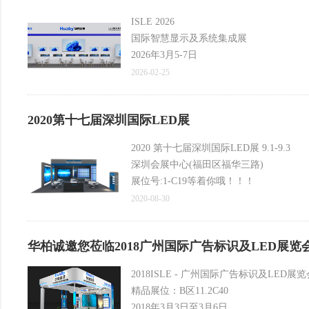
ISLE 2026
国际智慧显示及系统集成展
2026年3月5-7日
中国·深圳国际会展中心(宝安馆)
2026-02-25
8号馆/E17
2020第十七届深圳国际LED展
2020 第十七届深圳国际LED展 9.1-9.3
深圳会展中心(福田区福华三路)
展位号:1-C19等着你哦！！！
2020 LED China 2020 Exhibition
2020-08-30
Sep1st-3rd
Booth:1-C19
华柏诚邀您莅临2018广州国际广告标识及LED展览
2018ISLE - 广州国际广告标识及LED展览
精品展位：B区11.2C40
2018年3月3日至3月6日